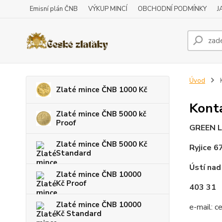
Emisní plán ČNB
VÝKUP MINCÍ
OBCHODNÍ PODMÍNKY
J
Úvod
Zlaté mince ČNB 1000 Kč
Kont
Zlaté mince ČNB 5000 kč
Proof
GREEN L
Zlaté mince ČNB 5000 Kč
Ryjice 6
Standard
Ústí na
Zlaté mince ČNB 10000
Kč Proof
403 31
Zlaté mince ČNB 10000
e-mail: 
Kč Standard