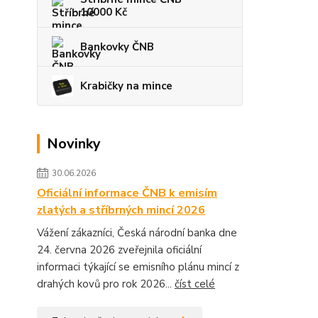
10000 Kč
Bankovky ČNB
Krabičky na mince
Novinky
30.06.2026
Oficiální informace ČNB k emisím
zlatých a stříbrných mincí 2026
Vážení zákazníci, Česká národní banka dne
24. června 2026 zveřejnila oficiální
informaci týkající se emisního plánu mincí z
drahých kovů pro rok 2026...
číst celé