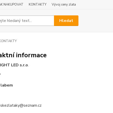
AK NAKUPOVAT
KONTAKTY
Vývoj ceny zlata
Hledat
KONTAKTY
aktní informace
IGHT LED s.r.o
.
7
d labem
ceskezlataky@seznam.cz